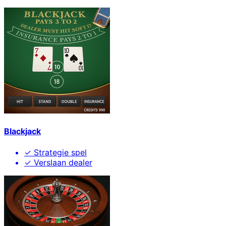
Blackjack
✓
Strategie spel
✓
Verslaan dealer