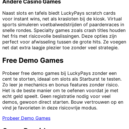
Andere Casino Games
Naast slots en tafels biedt LuckyPays scratch cards
voor instant wins, net als krasloten bij de kiosk. Virtual
sports simuleren voetbalwedstrijden of paardenraces in
snelle rondes. Specialty games zoals crash titles houden
het fris met risicovolle beslissingen. Deze opties zijn
perfect voor afwisseling tussen de grote hits. Ze voegen
net dat extra laagje plezier toe zonder veel strategie.
Free Demo Games
Probeer free demo games bij LuckyPays zonder een
cent te storten, ideaal om slots als Starburst te testen.
Zo leer je mechanics en bonus features zonder risico.
Het is de beste manier om te oefenen voordat je met
echt geld speelt. Geen registratie nodig voor veel
demos, gewoon direct starten. Bouw vertrouwen op en
vind je favorieten in deze risicovrije modus.
Probeer Demo Games