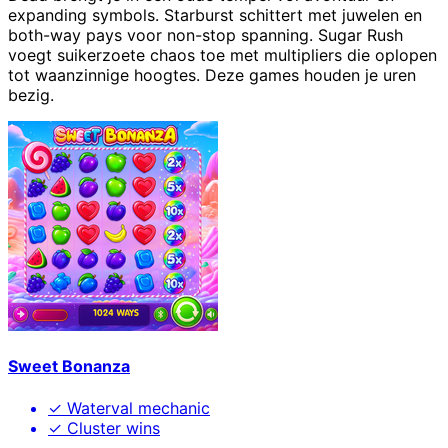
expanding symbols. Starburst schittert met juwelen en
both-way pays voor non-stop spanning. Sugar Rush
voegt suikerzoete chaos toe met multipliers die oplopen
tot waanzinnige hoogtes. Deze games houden je uren
bezig.
Sweet Bonanza
✓
Waterval mechanic
✓
Cluster wins